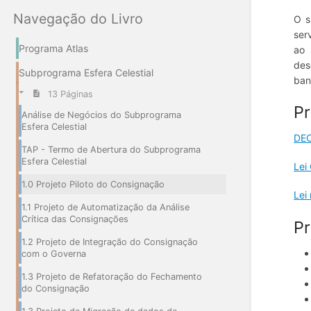
Navegação do Livro
O s
ser
Programa Atlas
ao 
des
Subprograma Esfera Celestial
ban
13 Páginas
Pr
Análise de Negócios do Subprograma
Esfera Celestial
DEC
TAP - Termo de Abertura do Subprograma
Esfera Celestial
Lei
1.0 Projeto Piloto do Consignação
Lei
1.1 Projeto de Automatização da Análise
Crítica das Consignações
P
1.2 Projeto de Integração do Consignação
com o Governa
1.3 Projeto de Refatoração do Fechamento
do Consignação