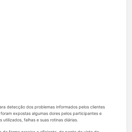
ara detecção dos problemas informados pelos clientes
 foram expostas algumas dores pelos participantes e
utilizados, falhas e suas rotinas diárias.
a de forma precisa e eficiente, do ponto de vista de