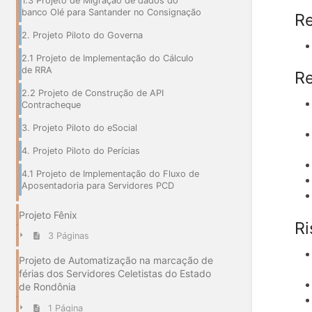
1.3 Projeto de Migração de dados do
banco Olé para Santander no Consignação
Re
2. Projeto Piloto do Governa
2.1 Projeto de Implementação do Cálculo
de RRA
Re
2.2 Projeto de Construção de API
Contracheque
3. Projeto Piloto do eSocial
4. Projeto Piloto do Perícias
4.1 Projeto de Implementação do Fluxo de
Aposentadoria para Servidores PCD
Projeto Fênix
Ri
3 Páginas
Projeto de Automatização na marcação de
férias dos Servidores Celetistas do Estado
de Rondônia
1 Página