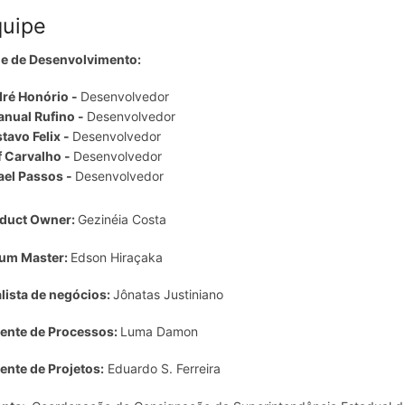
quipe
e de Desenvolvimento:
ré Honório -
Desenvolvedor
nual Rufino -
Desenvolvedor
tavo Felix -
Desenvolvedor
f Carvalho -
Desenvolvedor
ael Passos -
Desenvolvedor
duct Owner:
Gezinéia Costa
um Master:
Edson Hiraçaka
lista de negócios:
Jônatas Justiniano
ente de Processos:
Luma Damon
ente de Projetos:
Eduardo S. Ferreira