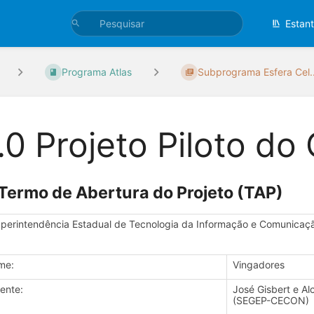
Estan
Programa Atlas
Subprograma Esfera Cel..
.0 Projeto Piloto d
 Termo de Abertura do Projeto (TAP)
perintendência Estadual de Tecnologia da Informação e Comunicaç
me:
Vingadores
iente:
José Gisbert e Al
(SEGEP-CECON)