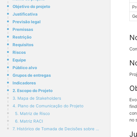
Objetivo do projeto
Pr
Justificativa
Ge
Previsão legal
Premissas
N
Restrição
Requisitos
Con
Riscos
Equipe
N
Público alvo
Proj
Grupos de entregas
Indicadores
Ob
2. Escopo do Projeto
3. Mapa de Stakeholders
Evo
4. Plano de Comunicação do Projeto
fin
con
5. Matriz de Risco
no 
6. Matriz RACI
7. Histórico de Tomada de Decisões sobre o Projeto
Ju