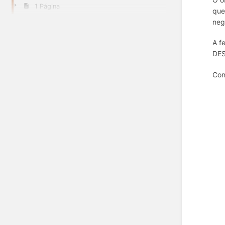
1 Página
que
neg
A f
DES
Con