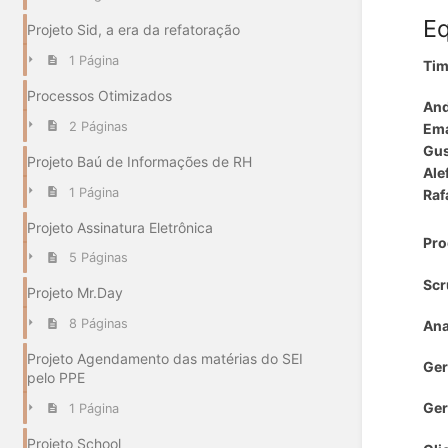
E
Projeto Sid, a era da refatoração
1 Página
Tim
Processos Otimizados
And
2 Páginas
Ema
Gus
Projeto Baú de Informações de RH
Ale
1 Página
Raf
Projeto Assinatura Eletrônica
Pro
5 Páginas
Scr
Projeto Mr.Day
8 Páginas
Ana
Projeto Agendamento das matérias do SEI
Ger
pelo PPE
Ger
1 Página
Projeto School