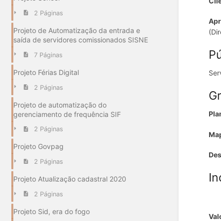
Cli
2 Páginas
Apr
Projeto de Automatização da entrada e
(Di
saída de servidores comissionados SISNE
Pú
7 Páginas
Projeto Férias Digital
Ser
2 Páginas
Gr
Projeto de automatização do
Pla
gerenciamento de frequência SIF
2 Páginas
Map
Projeto Govpag
Des
2 Páginas
In
Projeto Atualização cadastral 2020
2 Páginas
Projeto Sid, era do fogo
Val