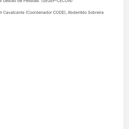
de Gestão de Pessoas (SEGEP-CECON)
n Cavalcante (Coordenador CODE),
Abdenildo Sobreira