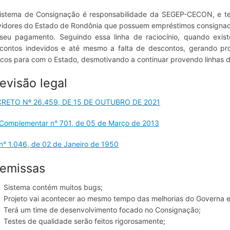
istema de Consignação é responsabilidade da SEGEP-CECON, e t
vidores do Estado de Rondônia que possuem empréstimos consignado
seu pagamento. Seguindo essa linha de raciocínio, quando exis
contos indevidos e até mesmo a falta de descontos, gerando proc
cos para com o Estado, desmotivando a continuar provendo linhas de
evisão legal
RETO Nº 26.459, DE 15 DE OUTUBRO DE 2021
 Complementar n° 701, de 05 de Março de 2013
 n° 1.046, de 02 de Janeiro de 1950
remissas
Sistema contém muitos bugs;
Projeto vai acontecer ao mesmo tempo das melhorias do Governa e 
Terá um time de desenvolvimento focado no Consignação;
Testes de qualidade serão feitos rigorosamente;