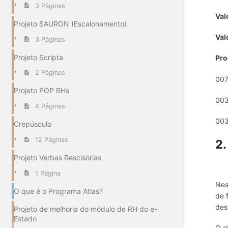
3 Páginas
Val
Projeto SAURON (Escalonamento)
Val
3 Páginas
Projeto Scripta
Pro
2 Páginas
007
Projeto POP RHs
003
4 Páginas
003
Crepúsculo
12 Páginas
2.
Projeto Verbas Rescisórias
1 Página
Nes
O que é o Programa Atlas?
de 
des
Projeto de melhoria do módulo de RH do e-
Estado
O o