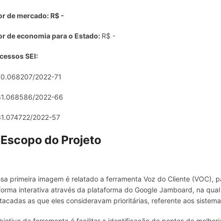
or de mercado: R$ -
or de economia para o Estado:
R$ -
cessos SEI:
0.068207/2022-71
1.068586/2022-66
1.074722/2022-57
 Escopo do Projeto
sa primeira imagem é relatado a ferramenta Voz do Cliente (VOC), p
forma interativa através da plataforma do Google Jamboard, na qual
tacadas as que eles consideravam prioritárias, referente aos sistemas 
bjetivo da ferramenta é facilitar a identificação de pontos de melhori