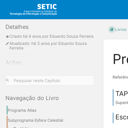
Detalhes
Livros
Criado
há 4 anos
por
Eduardo Souza Ferreira
Atualizado:
há 3 anos
por
Eduardo Souza
Ferreira
Pr
Ações
Referênc
TAP
Navegação do Livro
Superi
Programa Atlas
Esc
Subprograma Esfera Celestial