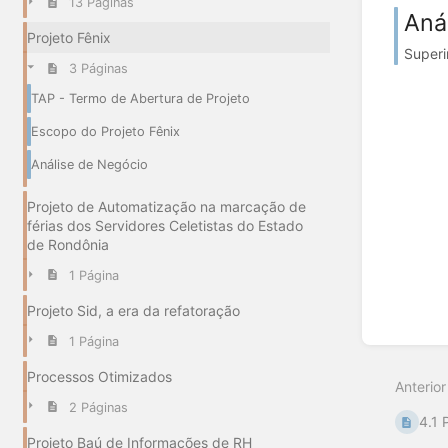
13 Páginas
Aná
Projeto Fênix
Superi
3 Páginas
TAP - Termo de Abertura de Projeto
Escopo do Projeto Fênix
Análise de Negócio
Projeto de Automatização na marcação de
férias dos Servidores Celetistas do Estado
de Rondônia
1 Página
Projeto Sid, a era da refatoração
1 Página
Processos Otimizados
Anterior
2 Páginas
4.1 
Projeto Baú de Informações de RH