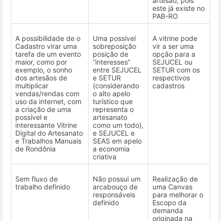
artesão, pois
este já existe no
PAB-RO
A possibilidade de o
Uma possível
A vitrine pode
Cadastro virar uma
sobreposição
vir a ser uma
tarefa de um evento
posição de
opção para a
maior, como por
“interesses”
SEJUCEL ou
exemplo, o sonho
entre SEJUCEL
SETUR com os
dos artesãos de
e SETUR
respectivos
multiplicar
(considerando
cadastros
vendas/rendas com
o alto apelo
uso da internet, com
turístico que
a criação de uma
representa o
possível e
artesanato
interessante Vitrine
como um todo),
Digital do Artesanato
e SEJUCEL e
e Trabalhos Manuais
SEAS em apelo
de Rondônia
a economia
criativa
Sem fluxo de
Não possui um
Realização de
trabalho definido
arcabouço de
uma Canvas
responsáveis
para melhorar o
definido
Escopo da
demanda
originada na