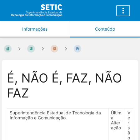
Informações
Conteúdo
É, NÃO É, FAZ, NÃO
FAZ
Superintendência Estadual de Tecnologia da
Últim
V
Informação e Comunicação
a
e
Alter
r
ação
s
ã
o