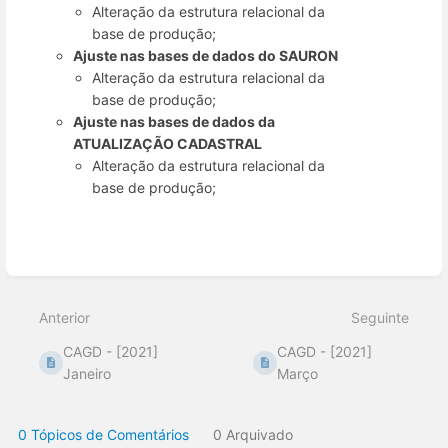
Alteração da estrutura relacional da
base de produção;
Ajuste nas bases de dados do SAURON
Alteração da estrutura relacional da
base de produção;
Ajuste nas bases de dados da
ATUALIZAÇÃO CADASTRAL
Alteração da estrutura relacional da
base de produção;
Entrar
em
modo
Anterior
Seguinte
de
seleção
CAGD - [2021]
CAGD - [2021]
de
seção
Janeiro
Março
0 Tópicos de Comentários
0 Arquivado