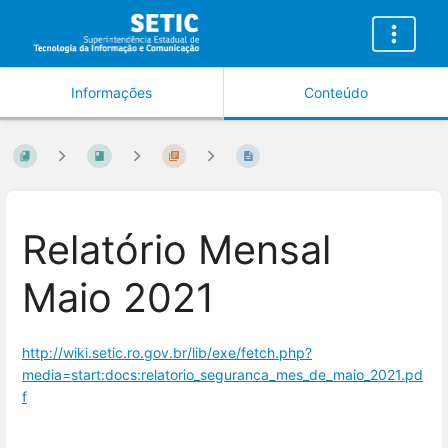
Informações
Conteúdo
Relatório Mensal
Maio 2021
http://wiki.setic.ro.gov.br/lib/exe/fetch.php?
media=start:docs:relatorio_seguranca_mes_de_maio_2021.pd
f
Entrar