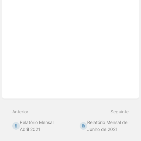
em
modo
de
seleção
de
seção
Anterior
Seguinte
Relatório Mensal
Relatório Mensal de
Abril 2021
Junho de 2021