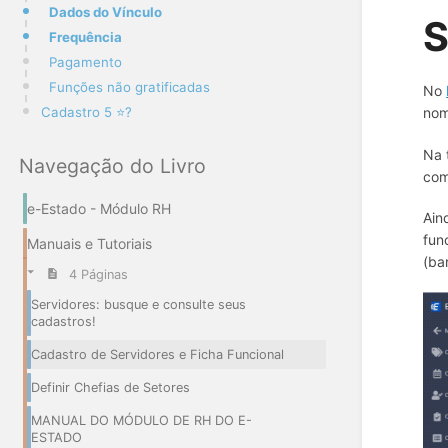
Dados do Vínculo
S
Frequência
Pagamento
Funções não gratificadas
No
Cadastro 5 ⭐?
nom
Na 
Navegação do Livro
co
e-Estado - Módulo RH
Ain
fun
Manuais e Tutoriais
(ba
4 Páginas
Servidores: busque e consulte seus
cadastros!
Cadastro de Servidores e Ficha Funcional
Definir Chefias de Setores
MANUAL DO MÓDULO DE RH DO E-
ESTADO