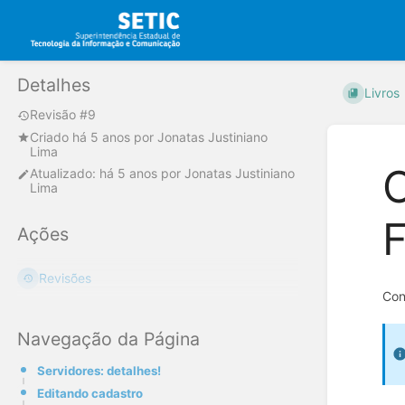
Detalhes
Livros
Revisão #9
Criado
há 5 anos
por
Jonatas Justiniano
Lima
C
Atualizado:
há 5 anos
por
Jonatas Justiniano
Lima
F
Ações
Revisões
Con
Navegação da Página
Servidores: detalhes!
Editando cadastro