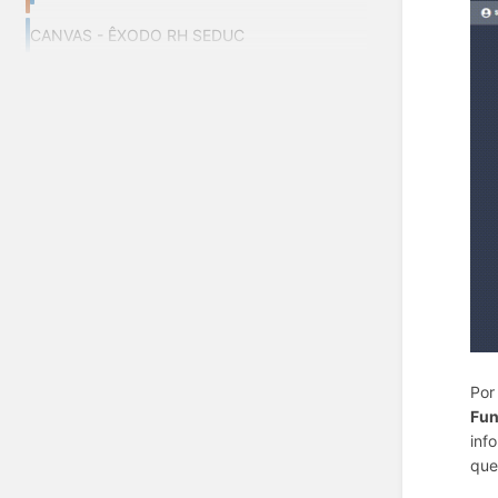
CANVAS - ÊXODO RH SEDUC
Por
Fun
inf
que