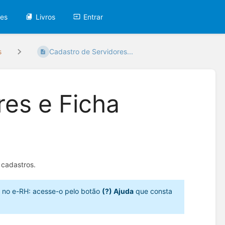
tes
Livros
Entrar
s
Cadastro de Servidores...
res e Ficha
 cadastros.
s no e-RH: acesse-o pelo botão
(?) Ajuda
que consta