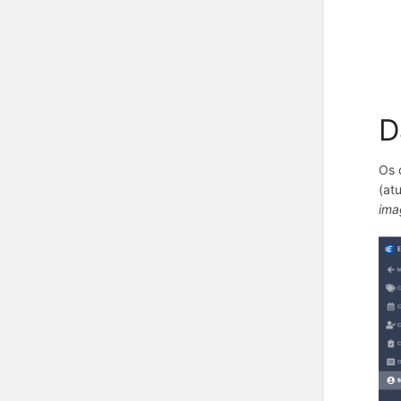
D
Os 
(at
ima