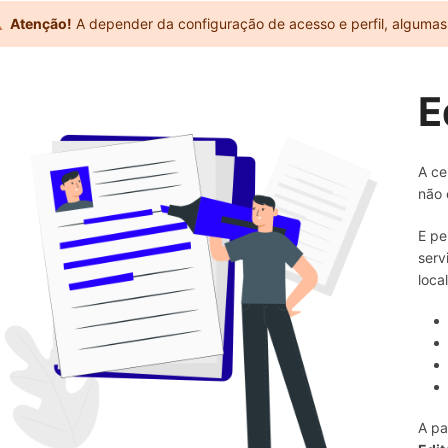
Atenção!
A depender da configuração de acesso e perfil, algumas 
E
A ce
não 
E pe
serv
local
A pa