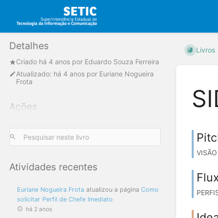
Detalhes
Livros
Criado
há 4 anos
por
Eduardo Souza Ferreira
Atualizado:
há 4 anos
por
Euriane Nogueira
Frota
SI
Ações
Pit
VISÃO 
Atividades recentes
Flux
Euriane Nogueira Frota
atualizou a página
Como
PERFIS
solicitar Perfil de Chefe Imediato
há 2 anos
Ide