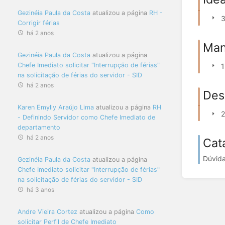
Gezinéia Paula da Costa
atualizou a página
RH -
3
Corrigir férias
há 2 anos
Man
Gezinéia Paula da Costa
atualizou a página
Chefe Imediato solicitar "Interrupção de férias"
1
na solicitação de férias do servidor - SID
há 2 anos
Des
Karen Emylly Araújo Lima
atualizou a página
RH
2
- Definindo Servidor como Chefe Imediato de
departamento
há 2 anos
Cat
Dúvida
Gezinéia Paula da Costa
atualizou a página
Chefe Imediato solicitar "Interrupção de férias"
na solicitação de férias do servidor - SID
há 3 anos
Andre Vieira Cortez
atualizou a página
Como
solicitar Perfil de Chefe Imediato