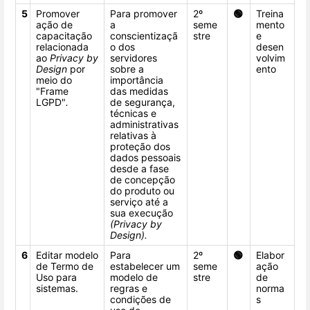
5
Promover
Para promover
2º
🟢
Treina
ação de
a
seme
mento
capacitação
conscientizaçã
stre
e
relacionada
o dos
desen
ao
Privacy by
servidores
volvim
Design
por
sobre a
ento
meio do
importância
"Frame
das medidas
LGPD"
.
de segurança,
técnicas e
administrativas
relativas à
proteção dos
dados pessoais
desde a fase
de concepção
do produto ou
serviço até a
sua execução
(Privacy by
Design).
6
Editar modelo
Para
2º
🟢
Elabor
de Termo de
estabelecer um
seme
ação
Uso para
modelo de
stre
de
sistemas.
regras e
norma
condições de
s