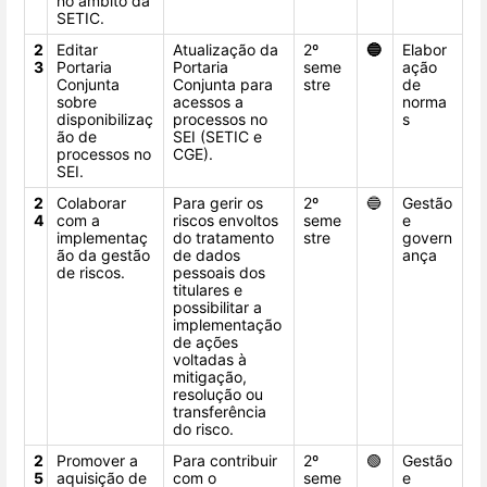
no âmbito da
SETIC.
2
Editar
Atualização da
2º
🔵
Elabor
3
Portaria
Portaria
seme
ação
Conjunta
Conjunta para
stre
de
sobre
acessos a
norma
disponibilizaç
processos no
s
ão de
SEI (SETIC e
processos no
CGE).
SEI.
2
Colaborar
Para gerir os
2º
🔵
Gestão
4
com a
riscos envoltos
seme
e
implementaç
do tratamento
stre
govern
ão da gestão
de dados
ança
de riscos.
pessoais dos
titulares e
possibilitar a
implementação
de ações
voltadas à
mitigação,
resolução ou
transferência
do risco.
2
Promover a
Para contribuir
2º
🟢
Gestão
5
aquisição de
com o
seme
e