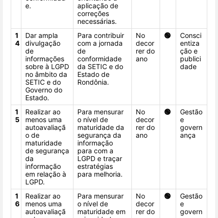
e.
aplicação de
correções
necessárias.
1
Dar ampla
Para contribuir
No
🟢
Consci
4
divulgação
com a jornada
decor
entiza
de
de
rer do
ção e
informações
conformidade
ano
publici
sobre à LGPD
da SETIC e do
dade
no âmbito da
Estado de
SETIC e do
Rondônia.
Governo do
Estado.
1
Realizar ao
Para mensurar
No
🟢
Gestão
5
menos uma
o nível de
decor
e
autoavaliaçã
maturidade da
rer do
govern
o de
segurança da
ano
ança
maturidade
informação
de segurança
para com a
da
LGPD e traçar
informação
estratégias
em relação à
para melhoria.
LGPD.
1
Realizar ao
Para mensurar
No
🟢
Gestão
6
menos uma
o nível de
decor
e
autoavaliaçã
maturidade em
rer do
govern