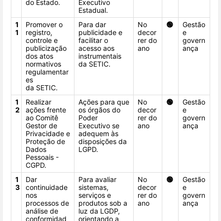
do Estado.
Executivo
Estadual.
1
Promover o
Para dar
No
🟢
Gestão
1
registro,
publicidade e
decor
e
controle e
facilitar o
rer do
govern
publicização
acesso aos
ano
ança
dos atos
instrumentais
normativos
da SETIC.
regulamentar
es
da SETIC.
1
Realizar
Ações para que
No
🟢
Gestão
2
ações frente
os órgãos do
decor
e
ao Comitê
Poder
rer do
govern
Gestor de
Executivo se
ano
ança
Privacidade e
adequem às
Proteção de
disposições da
Dados
LGPD.
Pessoais -
CGPD.
1
Dar
Para avaliar
No
🟢
Gestão
3
continuidade
sistemas,
decor
e
nos
serviços e
rer do
govern
processos de
produtos sob a
ano
ança
análise de
luz da LGDP,
conformidad
orientando a