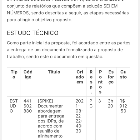
conjunto de relatórios que compõem a solução SEI EM
NÚMEROS, sendo descritas a seguir, as etapas necessárias
para atingir o objetivo proposto.
ESTUDO TÉCNICO
Como parte inicial da proposta, foi acordado entre as partes
a entrega de um documento formalizando a proposta de
trabalho, sendo este o documento em questão.
Tip
Cód
Título
Cri
R
P
Es
Cu
o
igo
ado
e
o
for
sto
em
s
nt
ço
p
o
.
s
EST
441
[SPIKE]
202
P
3
3h
R$
UD
602
Documentar
1-
G
20
912
O
880
abordagem
08-
,50
para entrega
22
dos IDPs, de
22:
acordo com
40:
reunião de
30
alinhamento