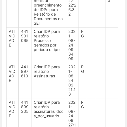
Realizar
22
3
preenchimento
22:2
de IDPs para
6:3
Relatório de
2
Documentos no
SEI
ATI
441
Criar IDP para
202
P
VID
901
relatório
1-
G
AD
065
Processo
08-
E
gerados por
24
periodo e tipo
09:
34:
09
ATI
441
Criar IDP para
202
P
VID
897
relatório
1-
G
AD
610
Assinaturas
08-
E
24
09:
21:1
3
ATI
441
Criar IDP para
202
P
VID
899
relatório
1-
G
AD
305
assinaturas_doc
08-
E
s_por_usuario
24
09:
27:1