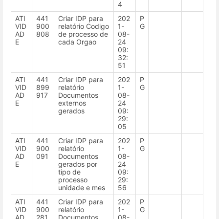
4
ATI
441
Criar IDP para
202
P
VID
900
relatório Codigo
1-
G
AD
808
de processo de
08-
E
cada Orgao
24
09:
32:
51
ATI
441
Criar IDP para
202
P
VID
899
relatório
1-
G
AD
917
Documentos
08-
E
externos
24
gerados
09:
29:
05
ATI
441
Criar IDP para
202
P
VID
900
relatório
1-
G
AD
091
Documentos
08-
E
gerados por
24
tipo de
09:
processo
29:
unidade e mes
56
ATI
441
Criar IDP para
202
P
VID
900
relatório
1-
G
AD
281
Documentos
08-