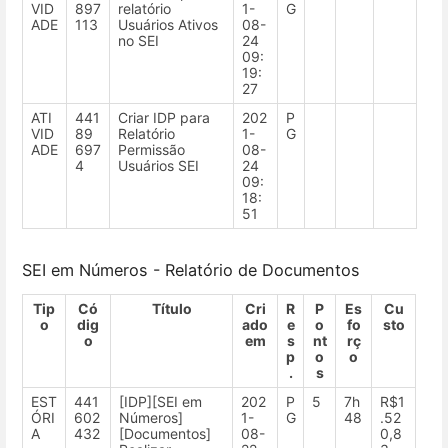
VID
897
relatório
1-
G
ADE
113
Usuários Ativos
08-
no SEI
24
09:
19:
27
ATI
441
Criar IDP para
202
P
VID
89
Relatório
1-
G
ADE
697
Permissão
08-
4
Usuários SEI
24
09:
18:
51
SEI em Números - Relatório de Documentos
Tip
Có
Título
Cri
R
P
Es
Cu
o
dig
ado
e
o
fo
sto
o
em
s
nt
rç
p
o
o
.
s
EST
441
[IDP][SEI em
202
P
5
7h
R$1
ÓRI
602
Números]
1-
G
48
.52
A
432
[Documentos]
08-
0,8