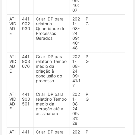
09:
40:
07
ATI
441
Criar IDP para
202
P
VID
902
relatório
1-
G
AD
930
Quantidade de
08-
E
Processos
24
Gerados
09:
40:
48
ATI
441
Criar IDP para
202
P
VID
903
relatório Tempo
1-
G
AD
076
médio da
08-
E
criação à
24
conclusão do
09:
processo
41:1
7
ATI
441
Criar IDP para
202
P
VID
900
relatório Tempo
1-
G
AD
501
medio da
08-
E
geração até a
24
asssinatura
09:
31:
28
ATI
441
Criar IDP para
202
P