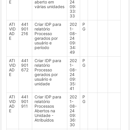
E
aberto em
24
várias unidades
09:
33:
33
ATI
441
Criar IDP para
202
P
VID
901
relatório
1-
G
AD
216
Processo
08-
E
gerados por
24
usuário e
09:
período
34:
49
ATI
441
Criar IDP para
202
P
VID
901
relatório
1-
G
AD
672
Processo
08-
E
gerados por
24
usuário e
09:
unidade
35:
41
ATI
441
Criar IDP para
202
P
VID
901
relatório
1-
G
AD
911
Processos
08-
E
Abertos na
24
Unidade -
09:
Atribuídos
36:
30