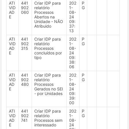
ATI
441
Criar IDP para
202
P
VID
902
relatório
1-
G
AD
060
Processos
08-
E
Abertos na
24
Unidade - NÃO
09:
Atribuido
37:
13
ATI
441
Criar IDP para
202
P
VID
902
relatório
1-
G
AD
315
Processos
08-
E
concluídos por
24
tipo
09:
38:
06
ATI
441
Criar IDP para
202
P
VID
902
relatório
1-
G
AD
480
Processos
08-
E
Gerados no SEI
24
- por Unidades
09:
39:
00
ATI
441
Criar IDP para
202
P
VID
902
relatório
1-
G
AD
741
Processos sem
08-
E
interessado
24