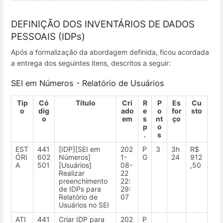
DEFINIÇÃO DOS INVENTÁRIOS DE DADOS
PESSOAIS (IDPs)
Após a formalização da abordagem definida, ficou acordada
a entrega dos seguintes itens, descritos a seguir:
SEI em Números - Relatório de Usuários
Tip
Có
Título
Cri
R
P
Es
Cu
o
dig
ado
e
o
for
sto
o
em
s
nt
ço
p
o
.
s
EST
441
[IDP][SEI em
202
P
3
3h
R$
ÓRI
602
Números]
1-
G
24
912
A
501
[Usuários]
08-
,50
Realizar
22
preenchimento
22:
de IDPs para
29:
Relatório de
07
Usuários no SEI
ATI
441
Criar IDP para
202
P