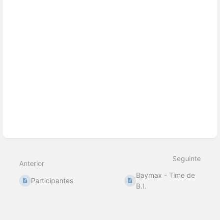
Seguinte
Anterior
Baymax - Time de
Participantes
B.I.