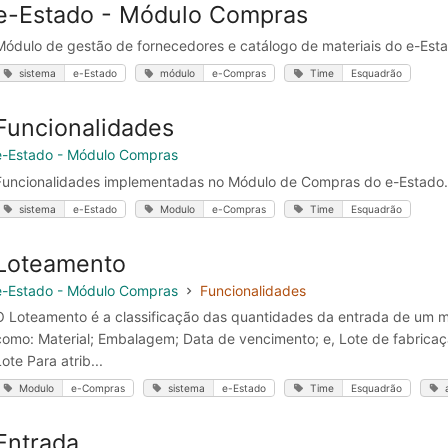
e-Estado - Módulo Compras
Módulo de gestão de fornecedores e catálogo de materiais do e-Est
sistema
e-Estado
módulo
e-Compras
Time
Esquadrão
Funcionalidades
e-Estado - Módulo Compras
Funcionalidades implementadas no Módulo de Compras do e-Estado.
sistema
e-Estado
Modulo
e-Compras
Time
Esquadrão
Loteamento
e-Estado - Módulo Compras
Funcionalidades
O Loteamento é a classificação das quantidades da entrada de um ma
como: Material; Embalagem; Data de vencimento; e, Lote de fabricaç
Lote Para atrib...
Modulo
e-Compras
sistema
e-Estado
Time
Esquadrão
Entrada