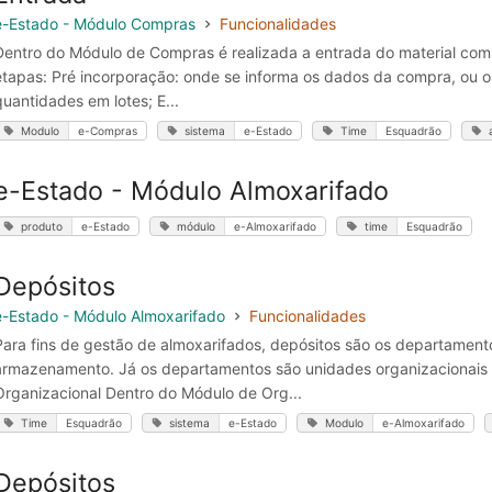
e-Estado - Módulo Compras
Funcionalidades
Dentro do Módulo de Compras é realizada a entrada do material com
etapas: Pré incorporação: onde se informa os dados da compra, ou ou
quantidades em lotes; E...
Modulo
e-Compras
sistema
e-Estado
Time
Esquadrão
e-Estado - Módulo Almoxarifado
produto
e-Estado
módulo
e-Almoxarifado
time
Esquadrão
Depósitos
e-Estado - Módulo Almoxarifado
Funcionalidades
Para fins de gestão de almoxarifados, depósitos são os departamento
armazenamento. Já os departamentos são unidades organizacionais
Organizacional Dentro do Módulo de Org...
Time
Esquadrão
sistema
e-Estado
Modulo
e-Almoxarifado
Depósitos