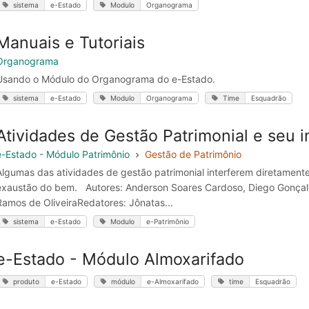
sistema
e-Estado
Modulo
Organograma
Manuais e Tutoriais
Organograma
Usando o Módulo do Organograma do e-Estado.
sistema
e-Estado
Modulo
Organograma
Time
Esquadrão
Atividades de Gestão Patrimonial e seu 
e-Estado - Módulo Patrimônio
Gestão de Patrimônio
Algumas das atividades de gestão patrimonial interferem diretament
exaustão do bem. Autores: Anderson Soares Cardoso, Diego Gonçalve
Ramos de OliveiraRedatores: Jônatas...
sistema
e-Estado
Modulo
e-Patrimônio
e-Estado - Módulo Almoxarifado
produto
e-Estado
módulo
e-Almoxarifado
time
Esquadrão