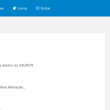
tes
Livros
Entrar
ões dentro do SAURON
ima Alteração...
.