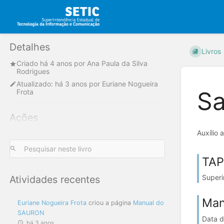
Detalhes
Livros
Criado
há 4 anos
por
Ana Paula da Silva
Rodrigues
Atualizado:
há 3 anos
por
Euriane Nogueira
Sa
Frota
Ações
Auxílio
TAP
Superi
Atividades recentes
Man
Euriane Nogueira Frota
criou a página
Manual do
SAURON
Data d
há 3 anos