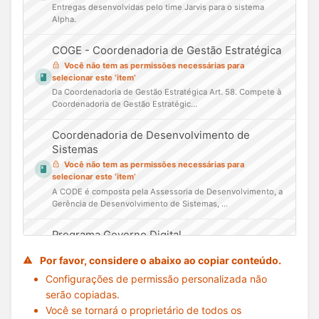
Entregas desenvolvidas pelo time Jarvis para o sistema
Alpha.
COGE - Coordenadoria de Gestão Estratégica
Você não tem as permissões necessárias para
selecionar este ‘item’
Da Coordenadoria de Gestão Estratégica Art. 58. Compete à
Coordenadoria de Gestão Estratégic...
Coordenadoria de Desenvolvimento de
Sistemas
Você não tem as permissões necessárias para
selecionar este ‘item’
A CODE é composta pela Assessoria de Desenvolvimento, a
Gerência de Desenvolvimento de Sistemas, ...
Programa Governo Digital
Você não tem as permissões necessárias para
Por favor, considere o abaixo ao copiar conteúdo.
selecionar este ‘item’
O Programa Governo Digital - GOD foi idealizado
Configurações de permissão personalizada não
considerando três motivações: dados e informações...
serão copiadas.
Você se tornará o proprietário de todos os