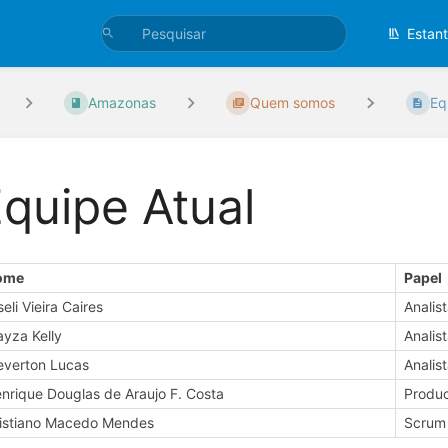
Estan
Amazonas
Quem somos
Eq
quipe Atual
ome
Papel
seli Vieira Caires
Analis
yza Kelly
Analis
verton Lucas
Analis
nrique Douglas de Araujo F. Costa
Produ
istiano Macedo Mendes
Scrum