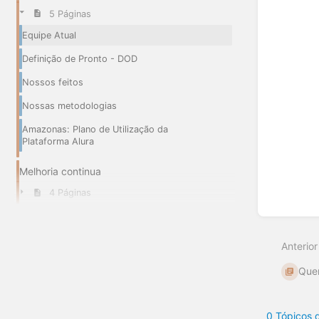
Entrar
5 Páginas
em
Equipe Atual
modo
de
Definição de Pronto - DOD
seleçã
de
Nossos feitos
seção
Nossas metodologias
Amazonas: Plano de Utilização da
Plataforma Alura
Melhoria continua
4 Páginas
Anterior
Que
0 Tópicos 