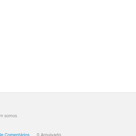
o
m somos
de Comentários
0 Arquivado