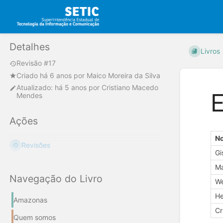
Detalhes
Livros
Revisão #17
Criado
há 6 anos
por
Maico Moreira da Silva
Atualizado:
há 5 anos
por
Cristiano Macedo
E
Mendes
Ações
N
Revisões
Gi
Ma
Navegação do Livro
We
He
Amazonas
Cr
Quem somos