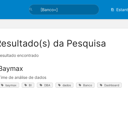
Estan
Resultado(s) da Pesquisa
resultado encontrado
Baymax
Time de análise de dados
baymax
BI
DBA
dados
Banco
Dashboard