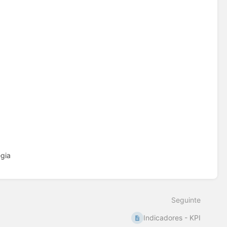
gia
Seguinte
Indicadores - KPI