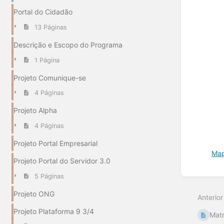
Portal do Cidadão
13 Páginas
Descrição e Escopo do Programa
1 Página
Projeto Comunique-se
4 Páginas
Projeto Alpha
4 Páginas
Projeto Portal Empresarial
Map
Projeto Portal do Servidor 3.0
Entrar
5 Páginas
em
modo
Projeto ONG
Anterior
de
seleçã
Projeto Plataforma 9 3/4
Matr
de