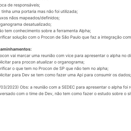
roca de responsáveis;
á tinha uma portaria mas não foi utilizada;
luxos nãos mapeados/definidos;
rganograma desatualizado;
ão tem conhecimento sobre a ferramenta Alpha;
erificar solução com o Procon de São Paulo que faz a integração c
caminhamentos:
rocon vai marcar uma reunião com vice para apresentar o alpha no d
olicitar para procon atualizar o organograma;
erificar o que tem no Procon de SP que não tem no alpha;
olicitar para Dev se tem como fazer uma Api para consumir os dados
/03/2023) Obs: a reunião com a SEDEC para apresentar o alpha foi 
versado com o time de Dev, não tem como fazer o estudo sobre o si