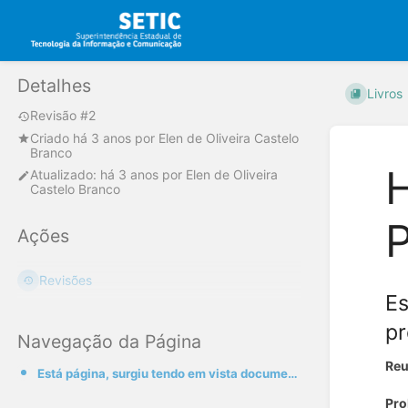
Detalhes
Livros
Revisão #2
Criado
há 3 anos
por
Elen de Oliveira Castelo
Branco
H
Atualizado:
há 3 anos
por
Elen de Oliveira
Castelo Branco
P
Ações
Revisões
Es
pr
Navegação da Página
Reu
Está página, surgiu tendo em vista documentar todo o histórico dos projetos referente ao Portal do C
Pro