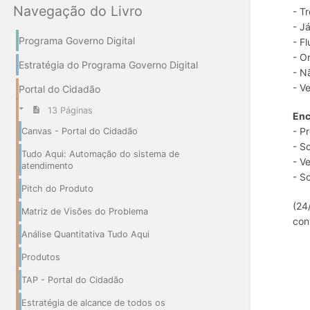
Navegação do Livro
- T
- J
Programa Governo Digital
- F
- O
Estratégia do Programa Governo Digital
- N
- V
Portal do Cidadão
13 Páginas
En
- P
Canvas - Portal do Cidadão
- S
Tudo Aqui: Automação do sistema de
- V
atendimento
- S
Pitch do Produto
(24
Matriz de Visões do Problema
con
Análise Quantitativa Tudo Aqui
Produtos
TAP - Portal do Cidadão
Estratégia de alcance de todos os