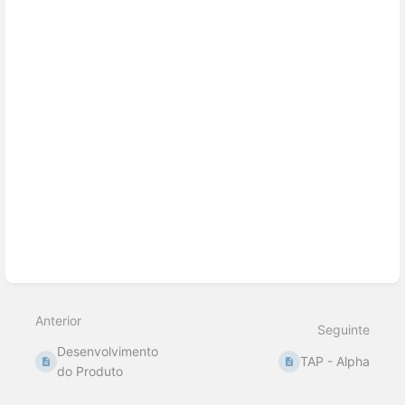
Entrar
em
modo
de
seleção
de
seção
Anterior
Seguinte
Desenvolvimento
TAP - Alpha
do Produto